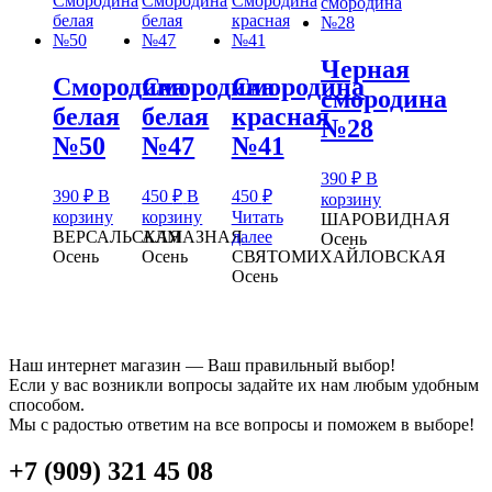
Черная
Смородина
Смородина
Смородина
смородина
белая
белая
красная
№28
№50
№47
№41
390
₽
В
390
₽
В
450
₽
В
450
₽
корзину
корзину
корзину
Читать
ШАРОВИДНАЯ
ВЕРСАЛЬСКАЯ
АЛМАЗНАЯ
далее
Осень
Осень
Осень
СВЯТОМИХАЙЛОВСКАЯ
Осень
Наш интернет магазин — Ваш правильный выбор!
Если у вас возникли вопросы задайте их нам любым удобным
способом.
Мы с радостью ответим на все вопросы и поможем в выборе!
+7 (909) 321 45 08