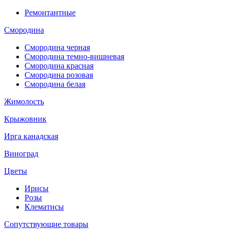
Ремонтантные
Смородина
Смородина черная
Смородина темно-вишневая
Смородина красная
Смородина розовая
Смородина белая
Жимолость
Крыжовник
Ирга канадская
Виноград
Цветы
Ирисы
Розы
Клематисы
Сопутствующие товары