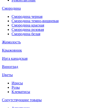
Ремонтантные
Смородина
Смородина черная
Смородина темно-вишневая
Смородина красная
Смородина розовая
Смородина белая
Жимолость
Крыжовник
Ирга канадская
Виноград
Цветы
Ирисы
Розы
Клематисы
Сопутствующие товары