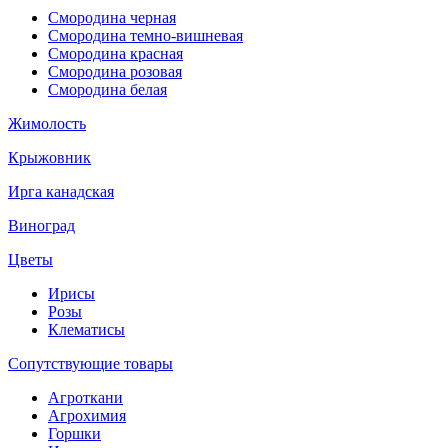
Смородина черная
Смородина темно-вишневая
Смородина красная
Смородина розовая
Смородина белая
Жимолость
Крыжовник
Ирга канадская
Виноград
Цветы
Ирисы
Розы
Клематисы
Сопутствующие товары
Агроткани
Агрохимия
Горшки