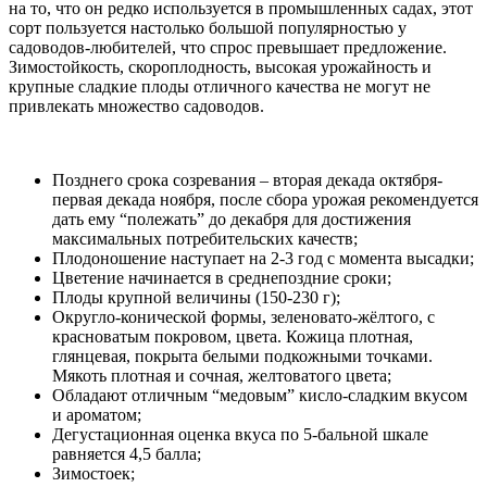
на то, что он редко используется в промышленных садах, этот
сорт пользуется настолько большой популярностью у
садоводов-любителей, что спрос превышает предложение.
Зимостойкость, скороплодность, высокая урожайность и
крупные сладкие плоды отличного качества не могут не
привлекать множество садоводов.
Позднего срока созревания – вторая декада октября-
первая декада ноября, после сбора урожая рекомендуется
дать ему “полежать” до декабря для достижения
максимальных потребительских качеств;
Плодоношение наступает на 2-3 год с момента высадки;
Цветение начинается в среднепоздние сроки;
Плоды крупной величины (150-230 г);
Округло-конической формы, зеленовато-жёлтого, с
красноватым покровом, цвета. Кожица плотная,
глянцевая, покрыта белыми подкожными точками.
Мякоть плотная и сочная, желтоватого цвета;
Обладают отличным “медовым” кисло-сладким вкусом
и ароматом;
Дегустационная оценка вкуса по 5-бальной шкале
равняется 4,5 балла;
Зимостоек;