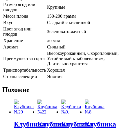
Размер ягод или
Крупные
плодов
Масса плода
150-200 грамм
Вкус
Сладкий с кислинкой
Цвет ягод или
Зеленовато-желтый
плодов
Хранение
до мая
Аромат
Сильный
Высокоурожайный, Скороплодный,
Преимущества сорта
Устойчивый к заболеваниям,
Длительно хранится
Транспортабельность
Хорошая
Страна селекции
Япония
Похожие
Клубника
Клубника
Клубника
Клубника