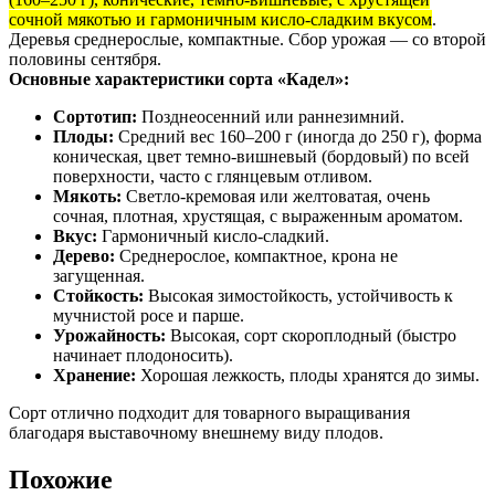
сочной мякотью и гармоничным кисло-сладким вкусом
.
Деревья среднерослые, компактные. Сбор урожая — со второй
половины сентября.
Основные характеристики сорта «Кадел»:
Сортотип:
Позднеосенний или раннезимний.
Плоды:
Средний вес 160–200 г (иногда до 250 г), форма
коническая, цвет темно-вишневый (бордовый) по всей
поверхности, часто с глянцевым отливом.
Мякоть:
Светло-кремовая или желтоватая, очень
сочная, плотная, хрустящая, с выраженным ароматом.
Вкус:
Гармоничный кисло-сладкий.
Дерево:
Среднерослое, компактное, крона не
загущенная.
Стойкость:
Высокая зимостойкость, устойчивость к
мучнистой росе и парше.
Урожайность:
Высокая, сорт скороплодный (быстро
начинает плодоносить).
Хранение:
Хорошая лежкость, плоды хранятся до зимы.
Сорт отлично подходит для товарного выращивания
благодаря выставочному внешнему виду плодов.
Похожие