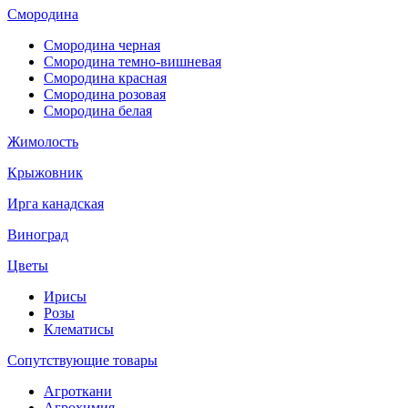
Смородина
Смородина черная
Смородина темно-вишневая
Смородина красная
Смородина розовая
Смородина белая
Жимолость
Крыжовник
Ирга канадская
Виноград
Цветы
Ирисы
Розы
Клематисы
Сопутствующие товары
Агроткани
Агрохимия