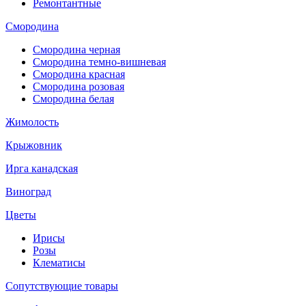
Ремонтантные
Смородина
Смородина черная
Смородина темно-вишневая
Смородина красная
Смородина розовая
Смородина белая
Жимолость
Крыжовник
Ирга канадская
Виноград
Цветы
Ирисы
Розы
Клематисы
Сопутствующие товары