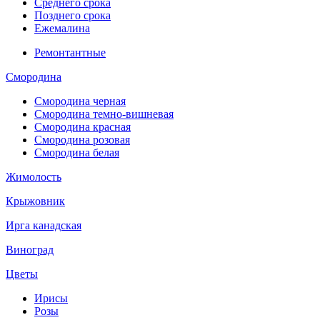
Среднего срока
Позднего срока
Ежемалина
Ремонтантные
Смородина
Смородина черная
Смородина темно-вишневая
Смородина красная
Смородина розовая
Смородина белая
Жимолость
Крыжовник
Ирга канадская
Виноград
Цветы
Ирисы
Розы