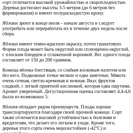
сорт отличается высокой урожайностью и скороплодностью.
Деревья достигают высоты 3-5 метров (до 6 метров без
формирования) и имеют полураскидистую крону.
Яблоки зреют в конце июля – начале августа и следует
употребить или переработать их в течение двух недель после
сбора.
Яблоки имеют темно-красную окраску, почти гранатовую.
Форма плода может быть округлой или сплющенно-округлой,
с плоским блюдцем и сглаженной воронкой. Вес одного плода
составляет от 150 до 200 граммов.
Кожица яблока блестящая, со слабым восковым налетом или
без него. Подкожные точки мелкие и едва заметные. Мякоть
очень сочная, светло-кремовая и нежная. Вкус фруктов
сладкий, с легкой приятной кислинкой, которая едва ощутима.
Аромат умеренный. Дегустационная оценка составляет 4,4-4,6
балла из возможных 5.
Яблоня обладает рядом преимуществ. Плоды хорошо
транспортируются благодаря своей прочной кожице. Сорт
также отличается высокой устойчивостью к болезням и
вредителям, что делает его легким в уходе. Кроме того,
деревья этого сорта очень морозостойкие (-42°C) и