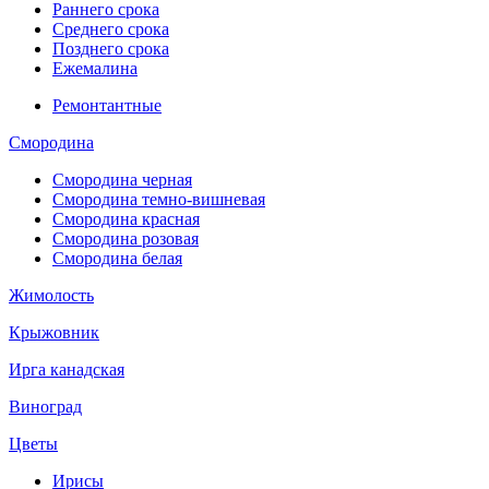
Раннего срока
Среднего срока
Позднего срока
Ежемалина
Ремонтантные
Смородина
Смородина черная
Смородина темно-вишневая
Смородина красная
Смородина розовая
Смородина белая
Жимолость
Крыжовник
Ирга канадская
Виноград
Цветы
Ирисы