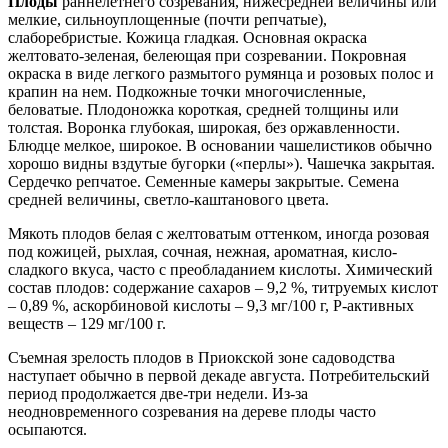
Плоды
раннелетнего созревания, нижесредней величины или
мелкие, сильноуплощенные (почти репчатые),
слаборебристые. Кожица гладкая. Основная окраска
желтовато-зеленая, белеющая при созревании. Покровная
окраска в виде легкого размытого румянца и розовых полос и
крапин на нем. Подкожные точки многочисленные,
беловатые. Плодоножка короткая, средней толщины или
толстая. Воронка глубокая, широкая, без оржавленности.
Блюдце мелкое, широкое. В основании чашелистиков обычно
хорошо видны вздутые бугорки («перлы»). Чашечка закрытая.
Сердечко репчатое. Семенные камеры закрытые. Семена
средней величины, светло-каштанового цвета.
Мякоть плодов белая с желтоватым оттенком, иногда розовая
под кожицей, рыхлая, сочная, нежная, ароматная, кисло-
сладкого вкуса, часто с преобладанием кислоты. Химический
состав плодов: содержание сахаров – 9,2 %, титруемых кислот
– 0,89 %, аскорбиновой кислоты – 9,3 мг/100 г, Р-активных
веществ – 129 мг/100 г.
Съемная зрелость плодов в Приокской зоне садоводства
наступает обычно в первой декаде августа. Потребительский
период продолжается две-три недели. Из-за
неодновременного созревания на дереве плоды часто
осыпаются.