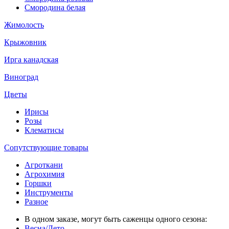
Смородина белая
Жимолость
Крыжовник
Ирга канадская
Виноград
Цветы
Ирисы
Розы
Клематисы
Сопутствующие товары
Агроткани
Агрохимия
Горшки
Инструменты
Разное
В одном заказе, могут быть саженцы одного сезона:
Весна/Лето