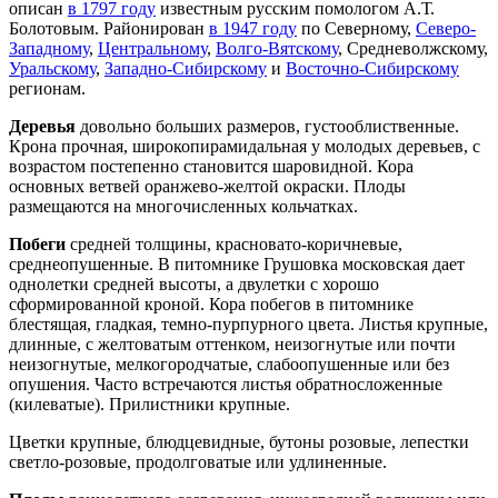
описан
в 1797 году
известным русским помологом А.Т.
Болотовым. Районирован
в 1947 году
по Северному,
Северо-
Западному
,
Центральному
,
Волго-Вятскому
, Средневолжскому,
Уральскому
,
Западно-Сибирскому
и
Восточно-Сибирскому
регионам.
Деревья
довольно больших размеров, густооблиственные.
Крона прочная, широкопирамидальная у молодых деревьев, с
возрастом постепенно становится шаровидной. Кора
основных ветвей оранжево-желтой окраски. Плоды
размещаются на многочисленных кольчатках.
Побеги
средней толщины, красновато-коричневые,
среднеопушенные. В питомнике Грушовка московская дает
однолетки средней высоты, а двулетки с хорошо
сформированной кроной. Кора побегов в питомнике
блестящая, гладкая, темно-пурпурного цвета. Листья крупные,
длинные, с желтоватым оттенком, неизогнутые или почти
неизогнутые, мелкогородчатые, слабоопушенные или без
опушения. Часто встречаются листья обратносложенные
(килеватые). Прилистники крупные.
Цветки крупные, блюдцевидные, бутоны розовые, лепестки
светло-розовые, продолговатые или удлиненные.