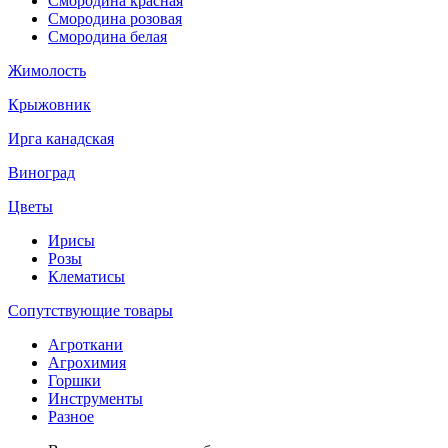
Смородина красная
Смородина розовая
Смородина белая
Жимолость
Крыжовник
Ирга канадская
Виноград
Цветы
Ирисы
Розы
Клематисы
Сопутствующие товары
Агроткани
Агрохимия
Горшки
Инструменты
Разное