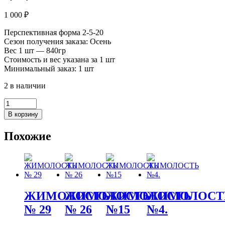
1 000
₽
Перспективная форма 2-5-20
Сезон получения заказа: Осень
Вес 1 шт — 840гр
Стоимость и вес указана за 1 шт
Минимальный заказ: 1 шт
2 в наличии
Количество
товара
В корзину
ЖИМОЛОСТЬ
№
Похожие
28
ЖИМОЛОСТЬ
ЖИМОЛОСТЬ
ЖИМОЛОСТЬ
ЖИМОЛОСТ
№ 29
№ 26
№15
№4.