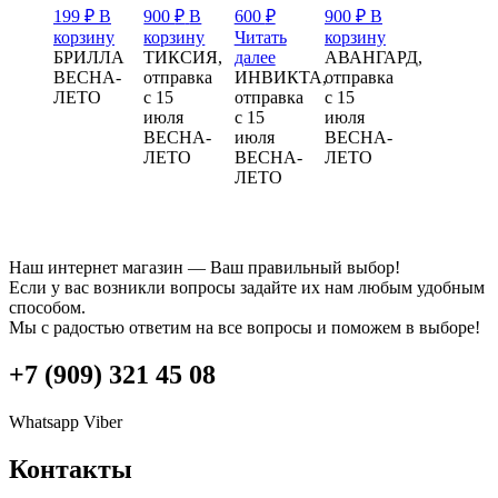
199
₽
В
900
₽
В
600
₽
900
₽
В
корзину
корзину
Читать
корзину
БРИЛЛА
ТИКСИЯ,
далее
АВАНГАРД,
ВЕСНА-
отправка
ИНВИКТА,
отправка
ЛЕТО
с 15
отправка
с 15
июля
с 15
июля
ВЕСНА-
июля
ВЕСНА-
ЛЕТО
ВЕСНА-
ЛЕТО
ЛЕТО
Наш интернет магазин — Ваш правильный выбор!
Если у вас возникли вопросы задайте их нам любым удобным
способом.
Мы с радостью ответим на все вопросы и поможем в выборе!
+7 (909) 321 45 08
Whatsapp
Viber
Контакты