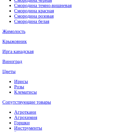
Смородина черная
Смородина темно-вишневая
Смородина красная
Смородина розовая
Смородина белая
Жимолость
Крыжовник
Ирга канадская
Виноград
Цветы
Ирисы
Розы
Клематисы
Сопутствующие товары
Агроткани
Агрохимия
Горшки
Инструменты