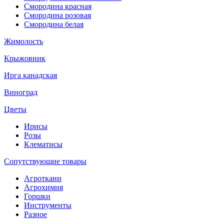
Смородина красная
Смородина розовая
Смородина белая
Жимолость
Крыжовник
Ирга канадская
Виноград
Цветы
Ирисы
Розы
Клематисы
Сопутствующие товары
Агроткани
Агрохимия
Горшки
Инструменты
Разное