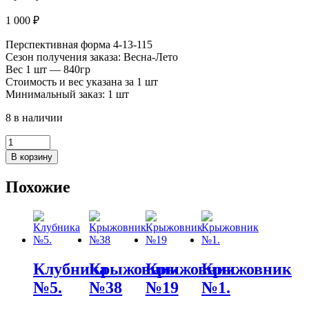
1 000
₽
Перспективная форма 4-13-115
Сезон получения заказа: Весна-Лето
Вес 1 шт — 840гр
Стоимость и вес указана за 1 шт
Минимальный заказ: 1 шт
8 в наличии
Количество
товара
В корзину
ЖИМОЛОСТЬ
№
Похожие
31
Клубника
Крыжовник
Крыжовник
Крыжовник
№5.
№38
№19
№1.