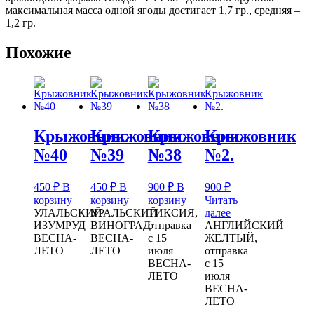
максимальная масса одной ягоды достигает 1,7 гр., средняя –
1,2 гр.
Похожие
Крыжовник
Крыжовник
Крыжовник
Крыжовник
№40
№39
№38
№2.
450
₽
В
450
₽
В
900
₽
В
900
₽
корзину
корзину
корзину
Читать
УЛАЛЬСКИЙ
УРАЛЬСКИЙ
ТИКСИЯ,
далее
ИЗУМРУД
ВИНОГРАД
отправка
АНГЛИЙСКИЙ
ВЕСНА-
ВЕСНА-
с 15
ЖЕЛТЫЙ,
ЛЕТО
ЛЕТО
июля
отправка
ВЕСНА-
с 15
ЛЕТО
июля
ВЕСНА-
ЛЕТО