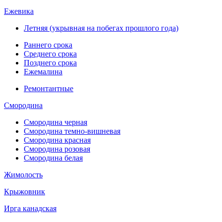
Ежевика
Летняя (укрывная на побегах прошлого года)
Раннего срока
Среднего срока
Позднего срока
Ежемалина
Ремонтантные
Смородина
Смородина черная
Смородина темно-вишневая
Смородина красная
Смородина розовая
Смородина белая
Жимолость
Крыжовник
Ирга канадская