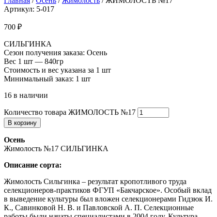
Главная
/
Осень
/
Жимолость
/ ЖИМОЛОСТЬ №17
Артикул: 5-017
700
₽
СИЛЬГИНКА
Сезон получения заказа: Осень
Вес 1 шт — 840гр
Стоимость и вес указана за 1 шт
Минимальный заказ: 1 шт
16 в наличии
Количество товара ЖИМОЛОСТЬ №17
В корзину
Осень
Жимолость №17 СИЛЬГИНКА
Описание сорта:
Жимолость Сильгинка – результат кропотливого труда
селекционеров-практиков ФГУП «Бакчарское». Особый вклад
в выведение культуры был вложен селекционерами Гидзюк И.
К., Савинковой Н. В. и Павловской А. П. Селекционные
работы были начаты специалистами в 2004 году. Культура