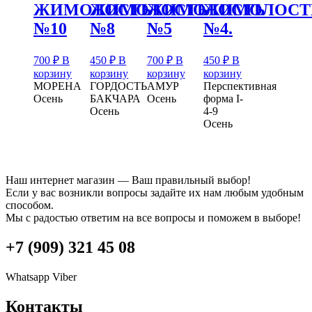
ЖИМОЛОСТЬ
ЖИМОЛОСТЬ
ЖИМОЛОСТЬ
ЖИМОЛОСТ
№10
№8
№5
№4.
700
₽
В
450
₽
В
700
₽
В
450
₽
В
корзину
корзину
корзину
корзину
МОРЕНА
ГОРДОСТЬ
АМУР
Перспективная
Осень
БАКЧАРА
Осень
форма I-
Осень
4-9
Осень
Наш интернет магазин — Ваш правильный выбор!
Если у вас возникли вопросы задайте их нам любым удобным
способом.
Мы с радостью ответим на все вопросы и поможем в выборе!
+7 (909) 321 45 08
Whatsapp
Viber
Контакты