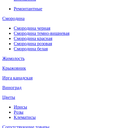
Ремонтантные
Смородина
Смородина черная
Смородина темно-вишневая
Смородина красная
Смородина розовая
Смородина белая
Жимолость
Крыжовник
Ирга канадская
Виноград
Цветы
Ирисы
Розы
Клематисы
Сопутствующие товары