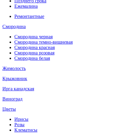
Позднего срока
Ежемалина
Ремонтантные
Смородина
Смородина черная
Смородина темно-вишневая
Смородина красная
Смородина розовая
Смородина белая
Жимолость
Крыжовник
Ирга канадская
Виноград
Цветы
Ирисы
Розы
Клематисы