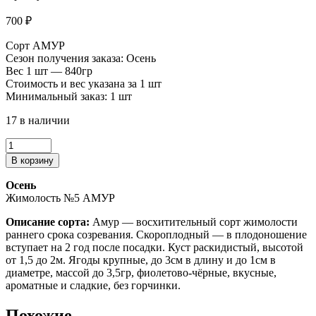
700
₽
Сорт АМУР
Сезон получения заказа: Осень
Вес 1 шт — 840гр
Стоимость и вес указана за 1 шт
Минимальный заказ: 1 шт
17 в наличии
Количество
товара
В корзину
ЖИМОЛОСТЬ
№5
Осень
Жимолость №5 АМУР
Описание сорта:
Амур — восхитительный сорт жимолости
раннего срока созревания. Скороплодный — в плодоношение
вступает на 2 год после посадки. Куст раскидистый, высотой
от 1,5 до 2м. Ягоды крупные, до 3см в длину и до 1см в
диаметре, массой до 3,5гр, фиолетово-чёрные, вкусные,
ароматные и сладкие, без горчинки.
Похожие