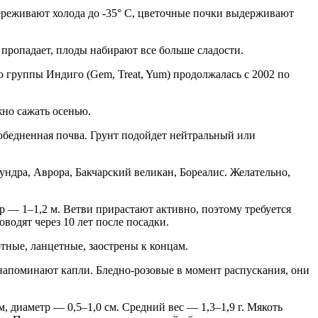
переживают холода до -35° C, цветочные почки выдерживают
 пропадает, плоды набирают все больше сладости.
 группы Индиго (Gem, Treat, Yum) продолжалась с 2002 по
жно сажать осенью.
 обедненная почва. Грунт подойдет нейтральный или
ндра, Аврора, Бакчарский великан, Бореалис. Желательно,
 — 1–1,2 м. Ветви прирастают активно, поэтому требуется
одят через 10 лет после посадки.
тные, ланцетные, заострены к концам.
напоминают капли. Бледно-розовые в момент распускания, они
 диаметр — 0,5–1,0 см. Средний вес — 1,3–1,9 г. Мякоть