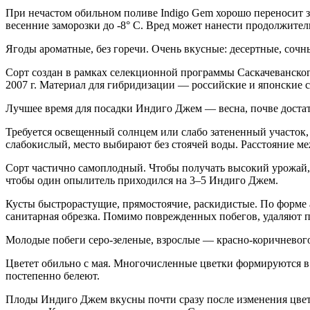
При нечастом обильном поливе Indigo Gem хорошо переносит з
весенние заморозки до -8° C. Вред может нанести продолжител
Ягоды ароматные, без горечи. Очень вкусные: десертные, сочн
Сорт создан в рамках селекционной программы Саскачеванского
2007 г. Материал для гибридизации — российские и японские 
Лучшее время для посадки Индиго Джем — весна, почве достато
Требуется освещенный солнцем или слабо затененный участок,
слабокислый, место выбирают без стоячей воды. Расстояние м
Сорт частично самоплодный. Чтобы получать высокий урожай, 
чтобы один опылитель приходился на 3–5 Индиго Джем.
Кусты быстрорастущие, прямостоячие, раскидистые. По форме 
санитарная обрезка. Помимо поврежденных побегов, удаляют по
Молодые побеги серо-зеленые, взрослые — красно-коричневого 
Цветет обильно с мая. Многочисленные цветки формируются в 
постепенно белеют.
Плоды Индиго Джем вкусны почти сразу после изменения цвета.