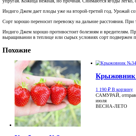
упругая. Кожица нежная, но прочная. Снимаются ягоды легко,
Индиго Джем дает плоды уже на второй-третий год. Урожай созр
Сорт хорошо переносит перевозку на дальние расстояния. При т
Индиго Джем хорошо противостоит болезням и вредителям. П
выращивании в теплице или сырых условиях сорт подвержен по
Похожие
Крыжовник
1 190
₽
В корзину
САМУРАЙ, отправк
июля
ВЕСНА-ЛЕТО