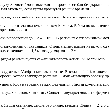
асуху. Зимостойкость высокая — взрослые стебли без укрытия 
ьная оттепель, если кусты проснутся раньше времени.
ые, сладкие с небольшой кислинкой. По мере созревания кислота
 университета под руководством Б. Борса. Работа по выведению
сорта жимолости.
чно прогреться до +8° – +10° C. В регионах с теплой зимой мо
 огражденный от сквозняков. Отрицательно влияет на вкус ягод
ежду саженцами — 1,5 м, между рядами — 2 м.
рядом рекомендуется сажать жимолость Хоней Би, Берри Блю, Ту
аккуратные, V-образные, компактные. Высота — 1–1,6 м, диаметр
росль, которая загущает растение. Омолаживающую обрезку пров
цвета. Кора на зрелых ветках шелушится. Листья кожистые, пло
пазухах листовых пластин. Соцветия двухцветковые, по форме 
 Ягоды овальные, фиолетово-синие, твердые. Длина — 2–2,5 см,