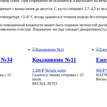
 отрыв сухой. При созревании не осыпаются, а высыхают на вет
евает с конца июня до августа. С куста собирают 2,7–4,5 кг яго
емпературе +3–6° C ягоды хранятся в течение недели без потери
ри повышенной влажности может быть поражен мучнистой росой
явлению плесени. Поражение листвы снижает декоративность ра
 №34
Крыжовник №11
Еже
1 290
₽
Читать далее
900
₽
а с 15
Галатея (с июня), отправка с 15
НАТЧЕ
июля
Весна
ВЕСНА-ЛЕТО